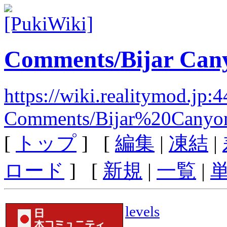
Comments/Bijar Can
https://wiki.realitymod.jp:
Comments/Bijar%20Canyo
[
トップ
] [
編集
|
凍結
|
ロード
] [
新規
|
一覧
|
levels