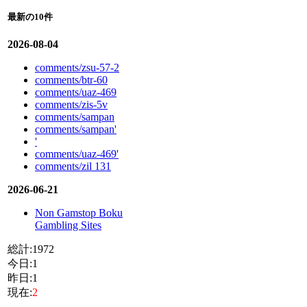
最新の10件
2026-08-04
comments/zsu-57-2
comments/btr-60
comments/uaz-469
comments/zis-5v
comments/sampan
comments/sampan'
'
comments/uaz-469'
comments/zil 131
2026-06-21
Non Gamstop Boku
Gambling Sites
総計:1972
今日:1
昨日:1
現在:
2