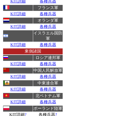
KIT詳細
各種兵器
フランス軍
KIT詳細
各種兵器
オランダ軍
KIT詳細
各種兵器
イスラエル国防
軍
KIT詳細
各種兵器
東側諸国
ロシア連邦軍
KIT詳細
各種兵器
中国人民解放軍
KIT詳細
各種兵器
中東連合軍
KIT詳細
各種兵器
北ベトナム軍
KIT詳細
各種兵器
ポーランド陸軍
KIT詳細
?
各種兵器
?