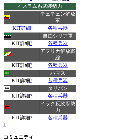
イスラム系武装勢力
チェチェン解放
軍
KIT詳細
各種兵器
自由シリア軍
KIT詳細
?
各種兵器
アフリカ解放戦
線
KIT詳細
?
各種兵器
ハマス
KIT詳細
?
各種兵器
タリバン
KIT詳細
?
各種兵器
イラク反政府勢
力
KIT詳細
?
各種兵器
↑
コミュニティ