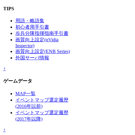
TIPS
用語・略語集
初心者用手引書
歩兵分隊指揮指南手引書
画質向上設定(nVidia
Inspector)
画質向上設定(ENB Series)
外国サーバ情報
↑
ゲームデータ
MAP一覧
イベントマップ選定履歴
(2016年以前)
イベントマップ選定履歴
(2017年以降)
↑