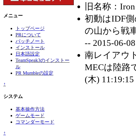
旧名称：Iron E
メニュー
初動はIDF
の山から戦
トップページ
PRについて
--
2015-06-08
パッチノート
インストール
南レイアウト
日本語設定
TeamSpeak3のインストー
MECは陸路
ル
PR Mumbleの設定
(木) 11:19:15
↑
システム
基本操作方法
ゲームモード
コマンダーモード
↑