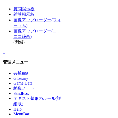
質問掲示板
雑談掲示板
画像アップローダー(フォ
ーラム)
画像アップローダー(ニコ
ニコ静画)
(閉鎖)
↑
管理メニュー
共通img
Glossary
Game Data
編集ノート
SandBox
テキスト整形のルール(詳
細版)
Help
MenuBar