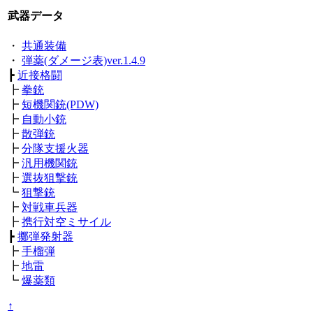
武器データ
・
共通装備
・
弾薬(ダメージ表)ver.1.4.9
┣
近接格闘
┣
拳銃
┣
短機関銃(PDW)
┣
自動小銃
┣
散弾銃
┣
分隊支援火器
┣
汎用機関銃
┣
選抜狙撃銃
┗
狙撃銃
┣
対戦車兵器
┣
携行対空ミサイル
┣
擲弾発射器
┣
手榴弾
┣
地雷
┗
爆薬類
↑