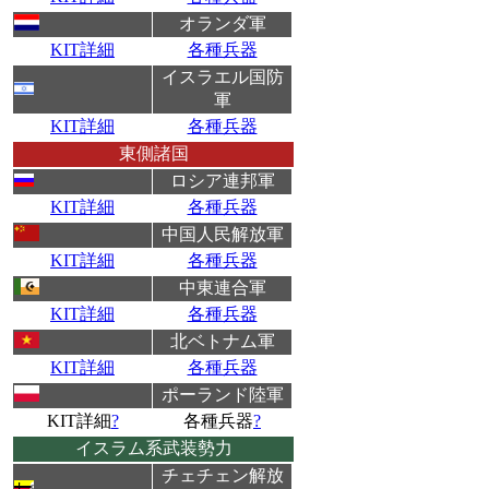
オランダ軍
KIT詳細
各種兵器
イスラエル国防
軍
KIT詳細
各種兵器
東側諸国
ロシア連邦軍
KIT詳細
各種兵器
中国人民解放軍
KIT詳細
各種兵器
中東連合軍
KIT詳細
各種兵器
北ベトナム軍
KIT詳細
各種兵器
ポーランド陸軍
KIT詳細
?
各種兵器
?
イスラム系武装勢力
チェチェン解放