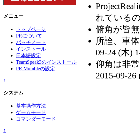
ProjectReali
れているの
メニュー
俯角が皆無
トップページ
PRについて
所詮、車体
パッチノート
インストール
09-24 (木) 1
日本語設定
仰角は非常
TeamSpeak3のインストール
PR Mumbleの設定
2015-09-26 
↑
システム
基本操作方法
ゲームモード
コマンダーモード
↑