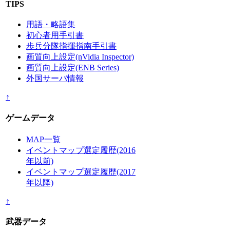
TIPS
用語・略語集
初心者用手引書
歩兵分隊指揮指南手引書
画質向上設定(nVidia Inspector)
画質向上設定(ENB Series)
外国サーバ情報
↑
ゲームデータ
MAP一覧
イベントマップ選定履歴(2016
年以前)
イベントマップ選定履歴(2017
年以降)
↑
武器データ