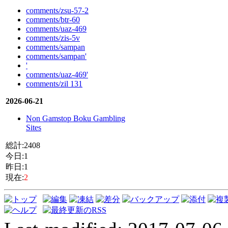
comments/zsu-57-2
comments/btr-60
comments/uaz-469
comments/zis-5v
comments/sampan
comments/sampan'
'
comments/uaz-469'
comments/zil 131
2026-06-21
Non Gamstop Boku Gambling
Sites
総計:2408
今日:1
昨日:1
現在:
2