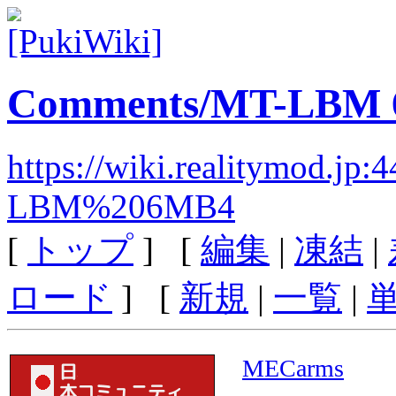
Comments/MT-LBM
https://wiki.realitymod.j
LBM%206MB4
[
トップ
] [
編集
|
凍結
|
ロード
] [
新規
|
一覧
|
MECarms