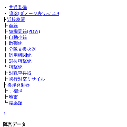
・
共通装備
・
弾薬(ダメージ表)ver.1.4.9
┣
近接格闘
┣
拳銃
┣
短機関銃(PDW)
┣
自動小銃
┣
散弾銃
┣
分隊支援火器
┣
汎用機関銃
┣
選抜狙撃銃
┗
狙撃銃
┣
対戦車兵器
┣
携行対空ミサイル
┣
擲弾発射器
┣
手榴弾
┣
地雷
┗
爆薬類
↑
陣営データ