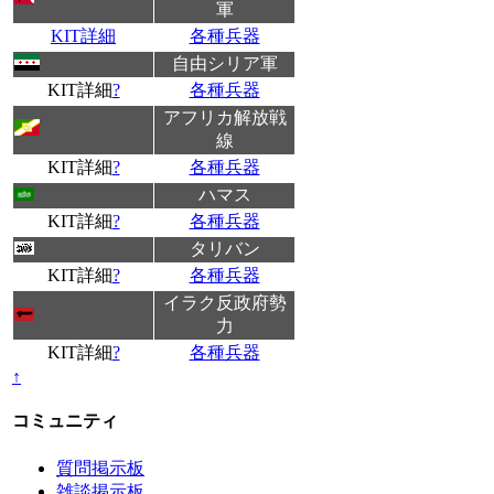
軍
KIT詳細
各種兵器
自由シリア軍
KIT詳細
?
各種兵器
アフリカ解放戦
線
KIT詳細
?
各種兵器
ハマス
KIT詳細
?
各種兵器
タリバン
KIT詳細
?
各種兵器
イラク反政府勢
力
KIT詳細
?
各種兵器
↑
コミュニティ
質問掲示板
雑談掲示板