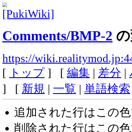
Comments/BMP-2
の
https://wiki.realitymod.j
[
トップ
] [
編集
|
差分
|
] [
新規
|
一覧
|
単語検索
追加された行は
この色
削除された行は
この色