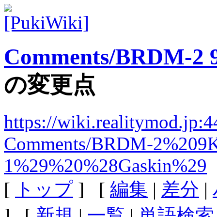
Comments/BRDM-2 9K3
の変更点
https://wiki.realitymod.jp:
Comments/BRDM-2%209K
1%29%20%28Gaskin%29
[
トップ
] [
編集
|
差分
|
] [
新規
|
一覧
|
単語検索