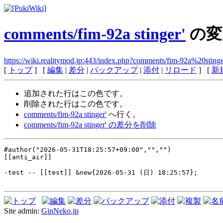
comments/fim-92a stinger'
の変
https://wiki.realitymod.jp:443/index.php?comments/fim-92a%20stin
[
トップ
] [
編集
|
差分
|
バックアップ
|
添付
|
リロード
] [
新
追加された行は
この色
です。
削除された行は
この色
です。
comments/fim-92a stinger'
へ行く。
comments/fim-92a stinger' の差分を削除
#author("2026-05-31T18:25:57+09:00","","")
[[anti_air]]
-test -- [[test]] &new{2026-05-31 (日) 18:25:57};
Site admin:
GinNeko.jp