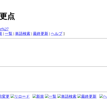
更点
ger%27
規
|
一覧
|
単語検索
|
最終更新
|
ヘルプ
]