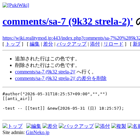
comments/sa-7 (9k32 strela-2)'
https://wiki.realitymod.jp:443/index.php?comments/sa-7%20%289
[
トップ
] [
編集
|
差分
|
バックアップ
|
添付
|
リロード
] [
新
追加された行は
この色
です。
削除された行は
この色
です。
comments/sa-7 (9k32 strela-2)'
へ行く。
comments/sa-7 (9k32 strela-2)' の差分を削除
#author("2026-05-31T18:25:57+09:00","","")
[[anti_air]]
-test -- [[test]] &new{2026-05-31 (日) 18:25:57};
Site admin:
GinNeko.jp