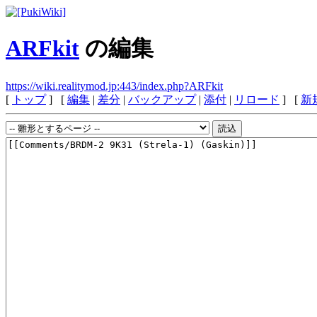
ARFkit
の編集
https://wiki.realitymod.jp:443/index.php?ARFkit
[
トップ
] [
編集
|
差分
|
バックアップ
|
添付
|
リロード
] [
新