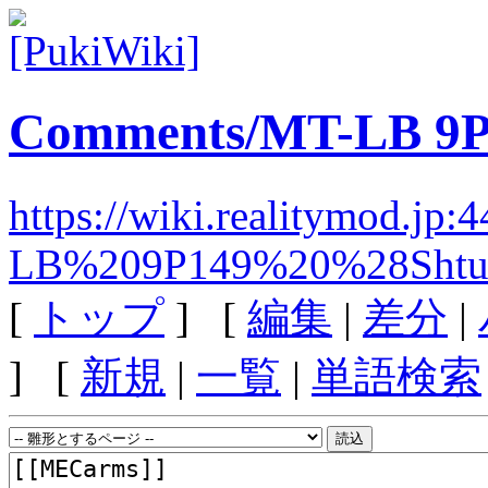
Comments/MT-LB 9P1
https://wiki.realitymod.j
LB%209P149%20%28Shtu
[
トップ
] [
編集
|
差分
|
] [
新規
|
一覧
|
単語検索