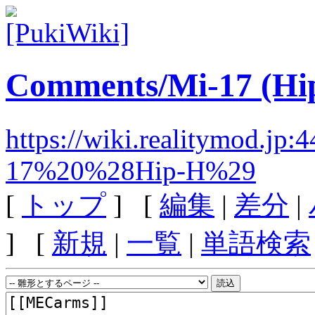
Comments/Mi-17 (Hi
https://wiki.realitymod.j
17%20%28Hip-H%29
[
トップ
] [
編集
|
差分
|
] [
新規
|
一覧
|
単語検索