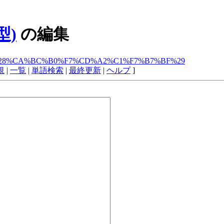
型)
の編集
Z-469%20%28%CA%BC%B0%F7%CD%A2%C1%F7%B7%BF%29
規
|
一覧
|
単語検索
|
最終更新
|
ヘルプ
]