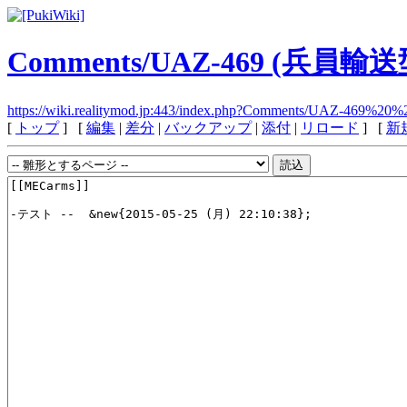
Comments/UAZ-469 (兵員輸送
https://wiki.realitymod.jp:443/index.php?Comments/UA
[
トップ
] [
編集
|
差分
|
バックアップ
|
添付
|
リロード
] [
新