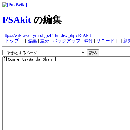
FSAkit
の編集
https://wiki.realitymod.jp:443/index.php?FSAkit
[
トップ
] [
編集
|
差分
|
バックアップ
|
添付
|
リロード
] [
新