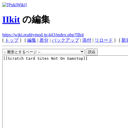
IIkit
の編集
https://wiki.realitymod.jp:443/index.php?IIkit
[
トップ
] [
編集
|
差分
|
バックアップ
|
添付
|
リロード
] [
新