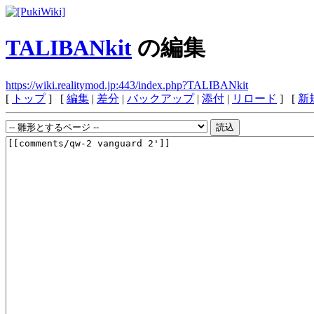
TALIBANkit
の編集
https://wiki.realitymod.jp:443/index.php?TALIBANkit
[
トップ
] [
編集
|
差分
|
バックアップ
|
添付
|
リロード
] [
新