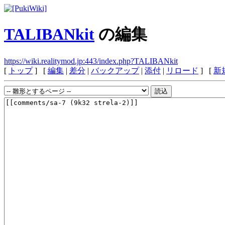
TALIBANkit
の編集
https://wiki.realitymod.jp:443/index.php?TALIBANkit
[
トップ
] [
編集
|
差分
|
バックアップ
|
添付
|
リロード
] [
新