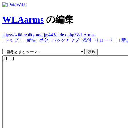
WLAarms
の編集
https://wiki.realitymod.jp:443/index.php?WLAarms
[
トップ
] [
編集
|
差分
|
バックアップ
|
添付
|
リロード
] [
新