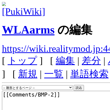
WLAarms
の編集
https://wiki.realitymod.j
[
トップ
] [
編集
|
差分
|
] [
新規
|
一覧
|
単語検索