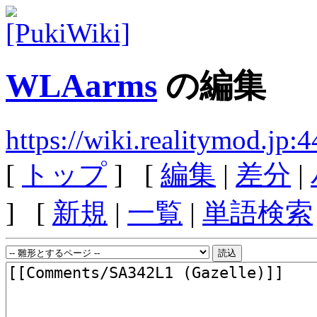
WLAarms
の編集
https://wiki.realitymod.j
[
トップ
] [
編集
|
差分
|
] [
新規
|
一覧
|
単語検索