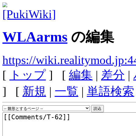
WLAarms
の編集
https://wiki.realitymod.j
[
トップ
] [
編集
|
差分
|
] [
新規
|
一覧
|
単語検索