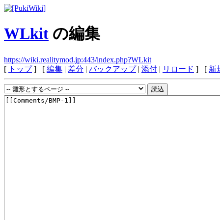
WLkit
の編集
https://wiki.realitymod.jp:443/index.php?WLkit
[
トップ
] [
編集
|
差分
|
バックアップ
|
添付
|
リロード
] [
新