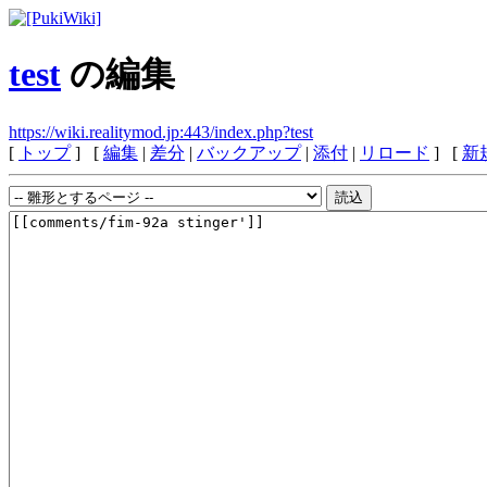
test
の編集
https://wiki.realitymod.jp:443/index.php?test
[
トップ
] [
編集
|
差分
|
バックアップ
|
添付
|
リロード
] [
新