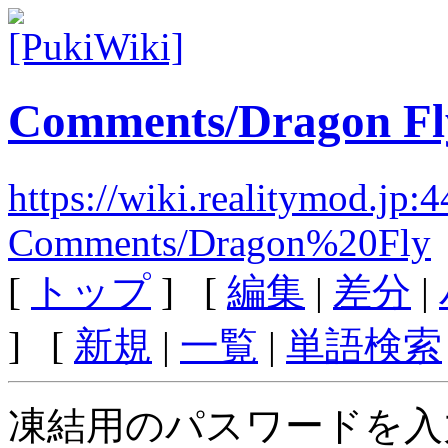
Comments/Dragon Fl
https://wiki.realitymod.jp:
Comments/Dragon%20Fly
[
トップ
] [
編集
|
差分
|
] [
新規
|
一覧
|
単語検索
凍結用のパスワードを入