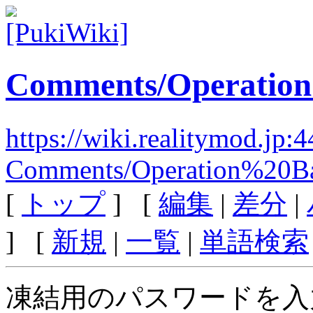
Comments/Operation
https://wiki.realitymod.jp:
Comments/Operation%20Ba
[
トップ
] [
編集
|
差分
|
] [
新規
|
一覧
|
単語検索
凍結用のパスワードを入