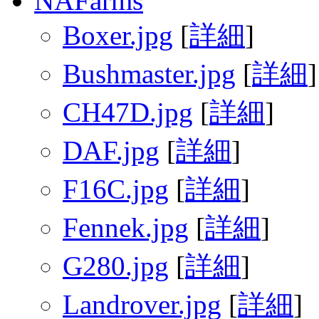
NAFarms
Boxer.jpg
[
詳細
]
Bushmaster.jpg
[
詳細
]
CH47D.jpg
[
詳細
]
DAF.jpg
[
詳細
]
F16C.jpg
[
詳細
]
Fennek.jpg
[
詳細
]
G280.jpg
[
詳細
]
Landrover.jpg
[
詳細
]