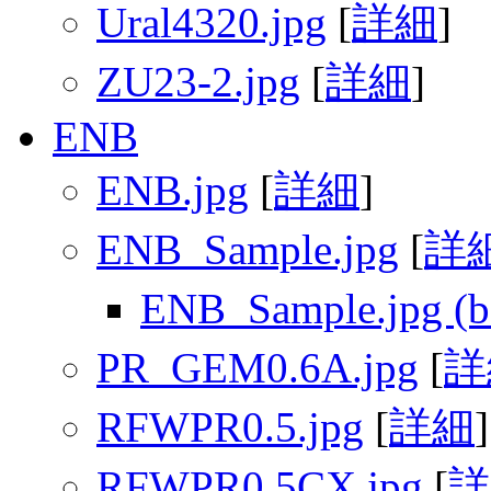
Ural4320.jpg
[
詳細
]
ZU23-2.jpg
[
詳細
]
ENB
ENB.jpg
[
詳細
]
ENB_Sample.jpg
[
詳
ENB_Sample.jpg (b
PR_GEM0.6A.jpg
[
詳
RFWPR0.5.jpg
[
詳細
]
RFWPR0.5CX.jpg
[
詳