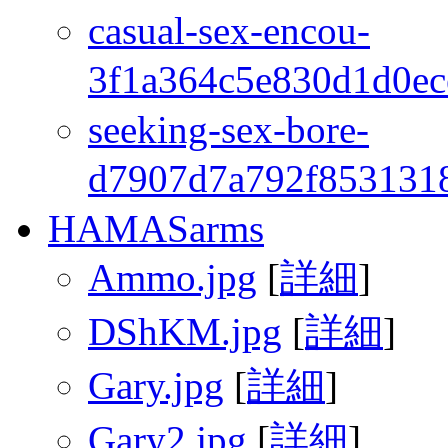
casual-sex-encou-
3f1a364c5e830d1d0ec
seeking-sex-bore-
d7907d7a792f8531318
HAMASarms
Ammo.jpg
[
詳細
]
DShKM.jpg
[
詳細
]
Gary.jpg
[
詳細
]
Gary2.jpg
[
詳細
]