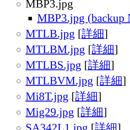
MBP3.jpg
MBP3.jpg (backup 
MTLB.jpg
[
詳細
]
MTLBM.jpg
[
詳細
]
MTLBS.jpg
[
詳細
]
MTLBVM.jpg
[
詳細
]
Mi8T.jpg
[
詳細
]
Mig29.jpg
[
詳細
]
SA342L1.jpg
[
詳細
]