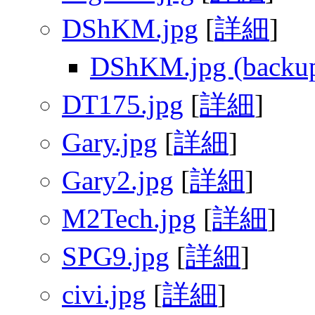
DShKM.jpg
[
詳細
]
DShKM.jpg (backup
DT175.jpg
[
詳細
]
Gary.jpg
[
詳細
]
Gary2.jpg
[
詳細
]
M2Tech.jpg
[
詳細
]
SPG9.jpg
[
詳細
]
civi.jpg
[
詳細
]