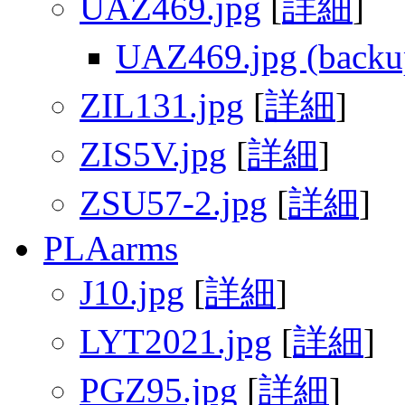
UAZ469.jpg
[
詳細
]
UAZ469.jpg (backu
ZIL131.jpg
[
詳細
]
ZIS5V.jpg
[
詳細
]
ZSU57-2.jpg
[
詳細
]
PLAarms
J10.jpg
[
詳細
]
LYT2021.jpg
[
詳細
]
PGZ95.jpg
[
詳細
]