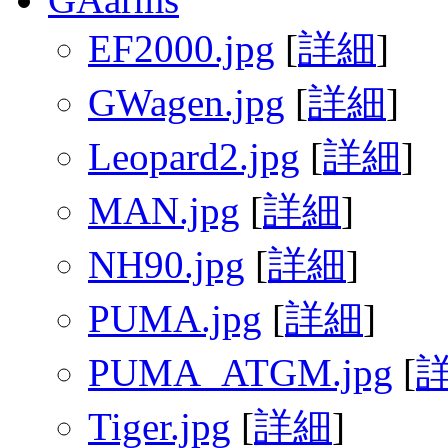
EF2000.jpg
[
詳細
]
GWagen.jpg
[
詳細
]
Leopard2.jpg
[
詳細
]
MAN.jpg
[
詳細
]
NH90.jpg
[
詳細
]
PUMA.jpg
[
詳細
]
PUMA_ATGM.jpg
[
Tiger.jpg
[
詳細
]