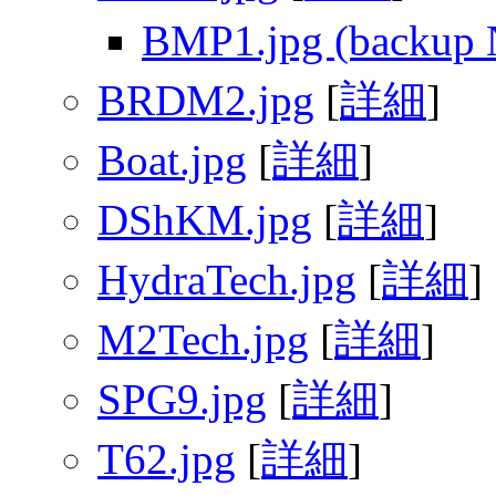
BMP1.jpg (backup 
BRDM2.jpg
[
詳細
]
Boat.jpg
[
詳細
]
DShKM.jpg
[
詳細
]
HydraTech.jpg
[
詳細
]
M2Tech.jpg
[
詳細
]
SPG9.jpg
[
詳細
]
T62.jpg
[
詳細
]