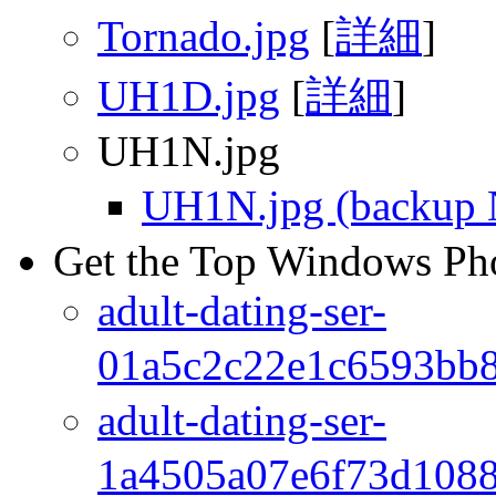
Tornado.jpg
[
詳細
]
UH1D.jpg
[
詳細
]
UH1N.jpg
UH1N.jpg (backup 
Get the Top Windows Ph
adult-dating-ser-
01a5c2c22e1c6593bb8
adult-dating-ser-
1a4505a07e6f73d1088