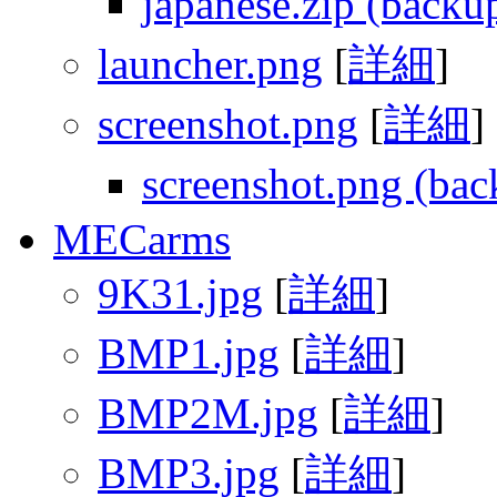
japanese.zip (backu
launcher.png
[
詳細
]
screenshot.png
[
詳細
]
screenshot.png (ba
MECarms
9K31.jpg
[
詳細
]
BMP1.jpg
[
詳細
]
BMP2M.jpg
[
詳細
]
BMP3.jpg
[
詳細
]