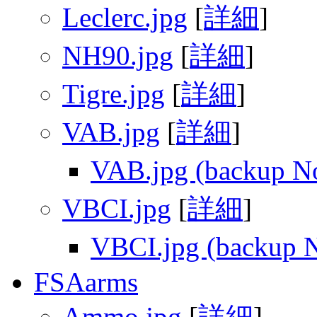
Leclerc.jpg
[
詳細
]
NH90.jpg
[
詳細
]
Tigre.jpg
[
詳細
]
VAB.jpg
[
詳細
]
VAB.jpg (backup N
VBCI.jpg
[
詳細
]
VBCI.jpg (backup 
FSAarms
Ammo.jpg
[
詳細
]