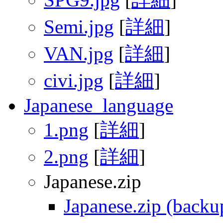
Semi.jpg
[
詳細
]
VAN.jpg
[
詳細
]
civi.jpg
[
詳細
]
Japanese_language
1.png
[
詳細
]
2.png
[
詳細
]
Japanese.zip
Japanese.zip (backu