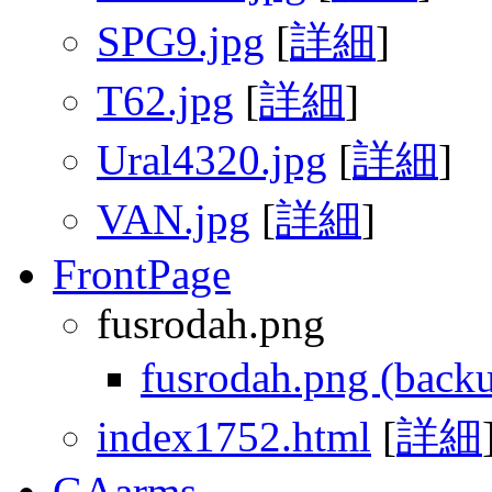
SPG9.jpg
[
詳細
]
T62.jpg
[
詳細
]
Ural4320.jpg
[
詳細
]
VAN.jpg
[
詳細
]
FrontPage
fusrodah.png
fusrodah.png (back
index1752.html
[
詳細
GAarms