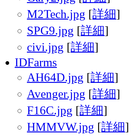
M2Tech.jpg
[
詳細
]
SPG9.jpg
[
詳細
]
civi.jpg
[
詳細
]
IDFarms
AH64D.jpg
[
詳細
]
Avenger.jpg
[
詳細
]
F16C.jpg
[
詳細
]
HMMVW.jpg
[
詳細
]