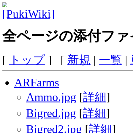
全ページの添付ファ
[
トップ
] [
新規
|
一覧
|
ARFarms
Ammo.jpg
[
詳細
]
Bigred.jpg
[
詳細
]
Bigred2.jpg
[
詳細
]