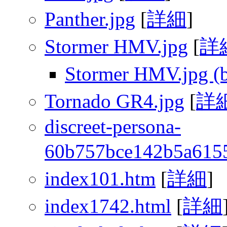
Panther.jpg
[
詳細
]
Stormer HMV.jpg
[
詳
Stormer HMV.jpg (
Tornado GR4.jpg
[
詳
discreet-persona-
60b757bce142b5a6155
index101.htm
[
詳細
]
index1742.html
[
詳細