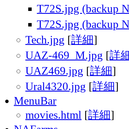
T72S.jpg (backup N
T72S.jpg (backup N
Tech.jpg
[
詳細
]
UAZ-469_M.jpg
[
詳
UAZ469.jpg
[
詳細
]
Ural4320.jpg
[
詳細
]
MenuBar
movies.html
[
詳細
]