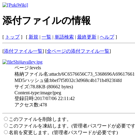
添付ファイルの情報
[
トップ
] [
新規
|
一覧
|
単語検索
|
最終更新
|
ヘルプ
]
[
添付ファイル一覧
] [
全ページの添付ファイル一覧
]
Shijiavalley.jpg
ページ:levels
格納ファイル名:attach/6C6576656C73_5368696A69617661
MD5ハッシュ値:bbef7f5f032c3d968c4b171b4923f4fd
サイズ:78.8KB (80662 bytes)
Content-type:image/jpeg
登録日時:2017/07/06 22:11:42
アクセス数:478
このファイルを削除します。
このファイルを凍結します。(管理者パスワードが必要です
名前を変更します。(管理者パスワードが必要です)