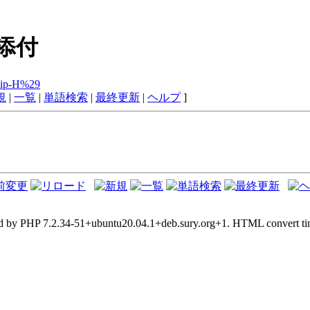
添付
8Hip-H%29
規
|
一覧
|
単語検索
|
最終更新
|
ヘルプ
]
d by PHP 7.2.34-51+ubuntu20.04.1+deb.sury.org+1. HTML convert tim