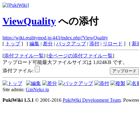
ViewQuality
への添付
https://wiki.realitymod.jp:443/index.php?ViewQuality
[
トップ
] [
編集
|
差分
|
バックアップ
|
添付
|
リロード
] [
新
[
添付ファイル一覧
] [
全ページの添付ファイル一覧
]
アップロード可能最大ファイルサイズは 1,024KB です。
添付ファイル:
Site admin:
GinNeko.jp
PukiWiki 1.5.1
© 2001-2016
PukiWiki Development Team
. Powere