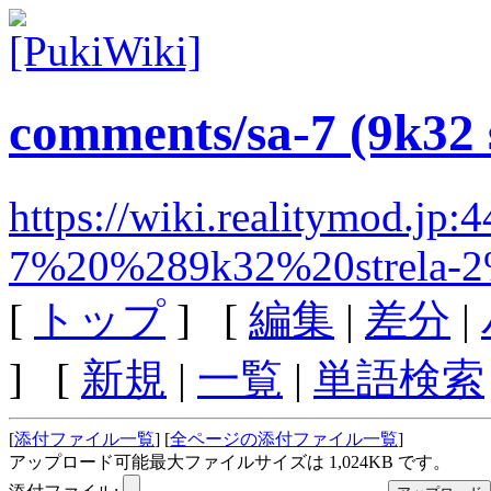
comments/sa-7 (9k32 s
https://wiki.realitymod.jp
7%20%289k32%20strela-
[
トップ
] [
編集
|
差分
|
] [
新規
|
一覧
|
単語検索
[
添付ファイル一覧
] [
全ページの添付ファイル一覧
]
アップロード可能最大ファイルサイズは 1,024KB です。