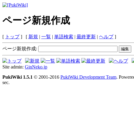
ページ新規作成
[
トップ
] [
新規
|
一覧
|
単語検索
|
最終更新
|
ヘルプ
]
ページ新規作成:
Site admin:
GinNeko.jp
PukiWiki 1.5.1
© 2001-2016
PukiWiki Development Team
. Powere
sec.