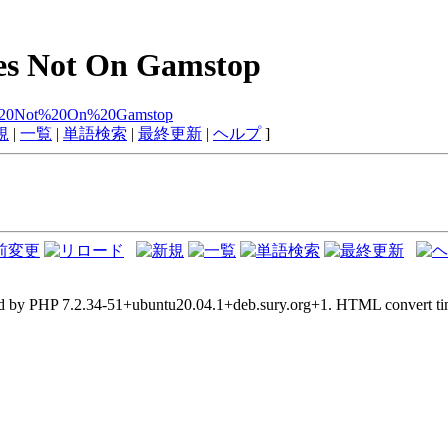
tes Not On Gamstop
tes%20Not%20On%20Gamstop
規
|
一覧
|
単語検索
|
最終更新
|
ヘルプ
]
d by PHP 7.2.34-51+ubuntu20.04.1+deb.sury.org+1. HTML convert tim