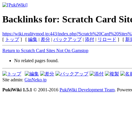
Backlinks for: Scratch Card Si
https://wiki.realitymod.jp:443/index.php?Scratch%20Card%20Si
[
トップ
] [
編集
|
差分
|
バックアップ
|
添付
|
リロード
] [
新
Return to Scratch Card Sites Not On Gamstop
No related pages found.
Site admin:
GinNeko.jp
PukiWiki 1.5.1
© 2001-2016
PukiWiki Development Team
. Powere